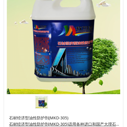
​石材经济型油性防护剂(MKD-305)
石材经济型油性防护剂(MKD-305)适用各种进口和国产大理石、砂岩、花岗岩毛板、亚光面、石雕、墓石等各种石制品。能有效防止石材安装工程中常见的石材病症及麻烦: (例如水泥或者酸雨及其它污染源侵蚀引起的水斑、污浊、锈浊、泛黄、泛碱、白花)工程完工后便可于清洗。