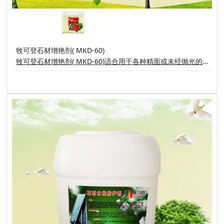
牧可登石材增艳剂( MKD-60)
牧可登石材增艳剂( MKD-60)适合用于各种精面或未经抛光的石材表面，( 如:火烧面、荔枝面、水洗石、菠萝面)能在石材表面形成湿样高亮度防护膜。不但能加深、增亮石材色泽和天然纹理，而且能够隔绝水和其它污染源侵蚀石材，避免石材受到水和油污的损害而形成难以清洗的斑痕。