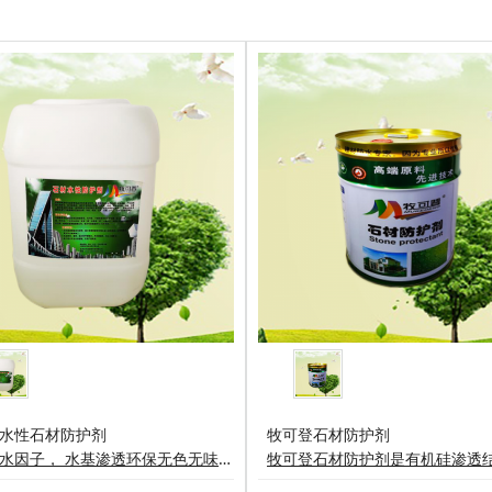
水性石材防护剂
牧可登石材防护剂
独特防水因子， 水基渗透环保无色无味，超低挥发有机物( VoC )保持天然石材呼吸性能石材表面日常清理和磨损不会影响防护效果牧可登水性石材防护剂是以有机硅树脂以水为容剂复配而成的绿色环保材料能深入渗透各种大理石、花岗岩等(如石材光板、毛板、石雕、墓石等装饰石材)形成化学性质稳定，优越的防水性能，不影响石材的外观、色泽、质感、纹路及透气性。