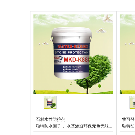
石材水性防护剂
牧可登
独特防水因子， 水基渗透环保无色无味，超低挥发有机物( VoC )保持天然石材呼吸性能石材表面日常清理和磨损不会影响防护效果牧可登石材水性防护剂是以有机硅以水为容剂复配而成的绿色环保材料能深入渗透各种大理石、花岗岩等(如石材光板、毛板、石雕、墓石等装饰石材)形成化学性质稳定，优越的防水性能，不影响石材的外观、色泽、质感、纹路及透气性。