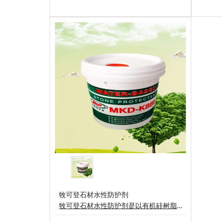
牧可登石材水性防护剂
牧可登石材水性防护剂是以有机硅树脂以水为容剂复配而成的绿色环保材料能深入渗透各种大理石、花岗岩等(如石材光板、毛板、石雕、墓石等装饰石材)形成化学性质稳定，优越的防水性能，不影响石材的外观、色泽、质感、纹路及透气性。