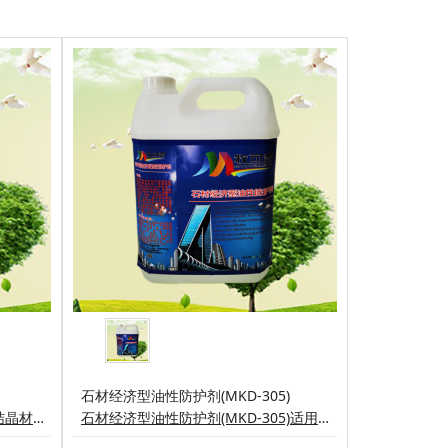
​石材经济型油性防护剂(MKD-305)
牧可登石材防护剂是有机硅渗透结晶材料的复合制剂，能有效渗透石材内部进行化学反应，产生高效持久的防水、防污结晶体，适用于各种进口和国产大理石、砂岩花岗岩光板、石雕、墓石等各种石制品。能有效防止石材安装工程中常见的石材病症及麻烦(例如水泥或者酸雨及其它污染源侵蚀引起的水班、污浊、锈浊、泛黄、泛碱、白花)工程完工后便可用于清洗。 用法与用量:只需将要处理的基材在表面干燥、清洁无污染的条件下将本剂先横(
石材经济型油性防护剂(MKD-305)适用各种进口和国产大理石、砂岩、花岗岩毛板、亚光面、石雕、墓石等各种石制品。能有效防止石材安装工程中常见的石材病症及麻烦: (例如水泥或者酸雨及其它污染源侵蚀引起的水斑、污浊、锈浊、泛黄、泛碱、白花)工程完工后便可于清洗。