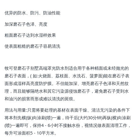
优异的防水、防污、防油性能
加深
磨石子
色泽、亮度
粗面
磨石子
达到水湿样效果
使表面粗糙的磨石子容易清洗
牧可登磨石子别墅高端罩光防水剂适合用于各种精面或未经抛光的
磨石子
表面，( 如:火烧面、荔枝面、水洗石、菠萝面)能在
磨石子
表
面形成湿样高亮度防护膜。不但能加深、增亮
磨石子
色泽和天然纹
理，而且能够隔绝水和其它污染源侵蚀
磨石子
，避免
磨石子
受到水
和油污的损害而形成难以清洗的斑痕。
用法与用量:只需将要处理的基材在表面干燥、清洁无污染的条件下
将本剂先横(纵)向涂刷(喷)一遍，待干后(大约30分钟)再纵(横)向涂刷
(喷)一遍即可，保持4 - 6小时不接触水份，视情况做表面清理工作，
每升可涂面积5 - 10平方米。