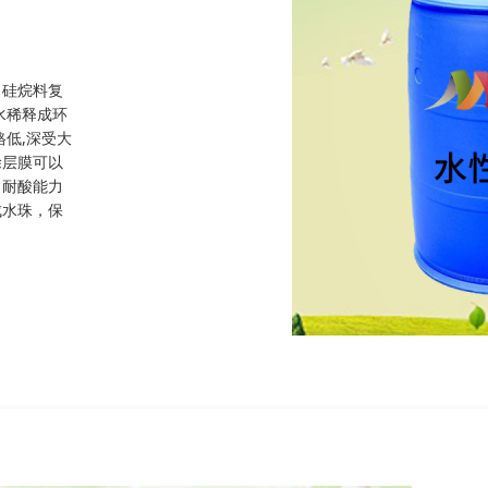
口硅烷料复
水稀释成环
低,深受大
涂层膜可以
、耐酸能力
成水珠，保