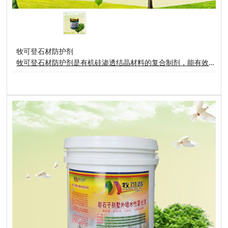
牧可登石材防护剂
牧可登石材防护剂是有机硅渗透结晶材料的复合制剂，能有效渗透石材内部进行化学反应，产生高效持久的防水、防污结晶体，适用于各种进口和国产大理石、砂岩花岗岩光板、石雕、墓石等各种石制品。能有效防止石材安装工程中常见的石材病症及麻烦(例如水泥或者酸雨及其它污染源侵蚀引起的水班、污浊、锈浊、泛黄、泛碱、白花)工程完工后便可用于清洗。 用法与用量:只需将要处理的基材在表面干燥、清洁无污染的条件下将本剂先横(