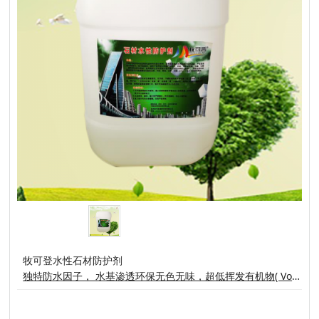
牧可登水性石材防护剂
独特防水因子， 水基渗透环保无色无味，超低挥发有机物( VoC )保持天然石材呼吸性能石材表面日常清理和磨损不会影响防护效果牧可登水性石材防护剂是以有机硅树脂以水为容剂复配而成的绿色环保材料能深入渗透各种大理石、花岗岩等(如石材光板、毛板、石雕、墓石等装饰石材)形成化学性质稳定，优越的防水性能，不影响石材的外观、色泽、质感、纹路及透气性。