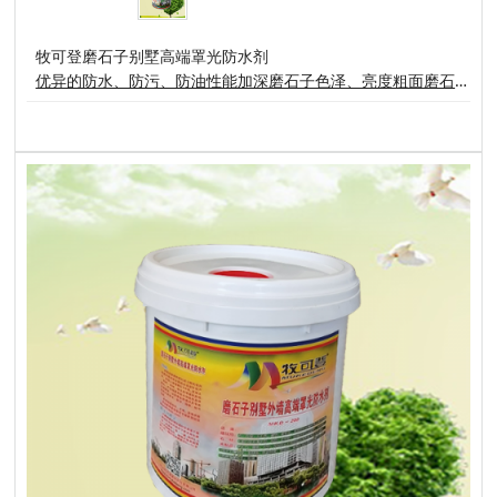
牧可登磨石子别墅高端罩光防水剂
优异的防水、防污、防油性能加深磨石子色泽、亮度粗面磨石子达到水湿样效果使表面粗糙的磨石子容易清洗牧可登磨石子别墅高端罩光防水剂适合用于各种精面或未经抛光的磨石子表面，( 如:火烧面、荔枝面、水洗石、菠萝面)能在磨石子表面形成湿样高亮度防护膜。不但能加深、增亮磨石子色泽和天然纹理，而且能够隔绝水和其它污染源侵蚀磨石子，避免磨石子受到水和油污的损害而形成难以清洗的斑痕。 用法与用量:只需将要处理的基材