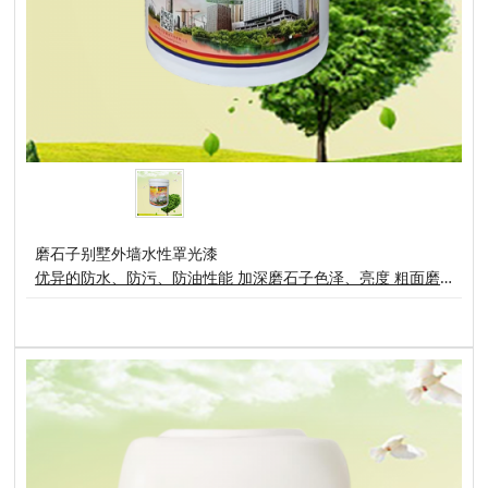
磨石子别墅外墙水性罩光漆
优异的防水、防污、防油性能 加深磨石子色泽、亮度 粗面磨石子达到水湿样效果 使表面粗糙的磨石子容易清洗 真石漆、防石漆、水包水、水磨石通用 牧可登磨石子别墅外墙高端罩光防水剂适合用于各种精面或未经抛光的磨石子表面，( 如:火烧面、荔枝面、水洗石、菠萝面)能在磨石子表面形成湿样高亮度防护膜。不但能加