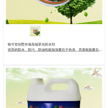
牧可登别墅外墙高端罩光防水剂
优异的防水、防污、防油性能加深磨石子色泽、亮度粗面磨石子达到水湿样效果使表面粗糙的磨石子容易清洗牧可登磨石子别墅外墙高端罩光防水剂适合用于各种精面或未经抛光的磨石子表面，( 如:火烧面、荔枝面、水洗石、菠萝面)能在磨石子表面形成湿样高亮度防护膜。不但能加深、增亮磨石子色泽和天然纹理，而且能够隔绝水和其它污染源侵蚀磨石子，避免磨石子受到水和油污的损害而形成难以清洗的斑痕。用法与用量:只需将要处理的基